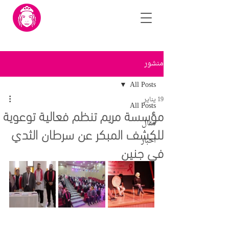
منشور
All Posts
19 يناير
All Posts
مؤسسة مريم تنظم فعالية توعوية
مقال
للكشف المبكر عن سرطان الثدي
اخبار
في جنين