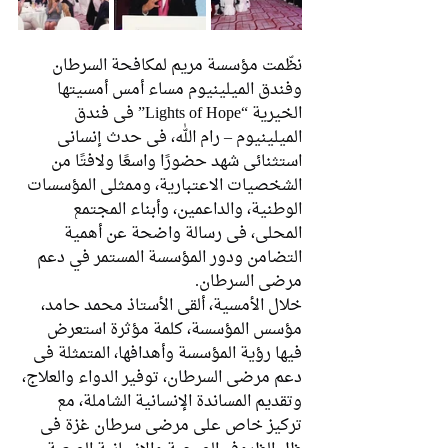
نظّمت مؤسسة مريم لمكافحة السرطان 
وفندق الميلينيوم مساء أمس أمسيتها 
الخيرية “Lights of Hope” في فندق 
الميلينيوم – رام الله، في حدث إنساني 
استثنائي شهد حضورًا واسعًا ولافتًا من 
الشخصيات الاعتبارية، وممثلي المؤسسات 
الوطنية، والداعمين، وأبناء المجتمع 
المحلي، في رسالة واضحة عن أهمية 
التضامن ودور المؤسسة المستمر في دعم 
مرضى السرطان.
خلال الأمسية، ألقى الأستاذ محمد حامد، 
مؤسس المؤسسة، كلمة مؤثرة استعرض 
فيها رؤية المؤسسة وأهدافها، المتمثلة في 
دعم مرضى السرطان، توفير الدواء والعلاج، 
وتقديم المساندة الإنسانية الشاملة، مع 
تركيز خاص على مرضى سرطان غزة في 