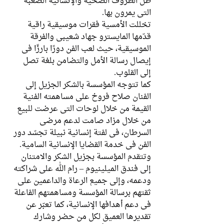
ظل الظروف الصحية والإنسانية الصعبة 
التي يمرون بها.
تخللت الأمسية فقرات موسيقية راقية 
قدّمها المايسترو جهاد شعيبي والفرقة 
الموسيقية، حيث لعب الفن دورًا بارزًا في 
إيصال رسالة الأمل والتضامن بلغة تصل 
إلى القلوب.
كما تتوجه المؤسسة بالشكر الجزيل إلى 
الفنان صلاح فروخ على مساهمته الفنية 
القيمة من خلال لوحات التي عرضت للبيع 
من خلال مزاد صامت لدعم مرضى 
السرطان، في لفتة إنسانية نبيلة تجسّد دور 
الفن في خدمة القضايا الإنسانية السامية.
وتتقدم المؤسسة بجزيل الشكر والامتنان 
إلى فندق الميلينيوم – رام الله على شراكته 
ودعمه، وإلى جميع الرعاة والداعمين على 
ثقتهم برسالة المؤسسة ومساهمتهم الفاعلة 
في دعم أهدافها الإنسانية، كما تعبّر عن 
تقديرها العميق لكل من حضر وشارك 