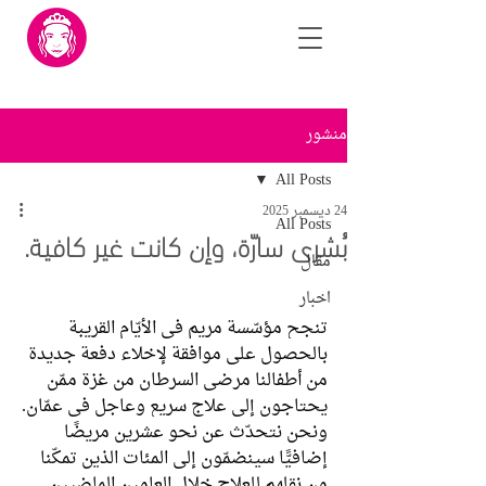
منشور
All Posts
24 ديسمبر 2025
All Posts
بُشرى سارّة، وإن كانت غير كافية.
مقال
اخبار
تنجح مؤسّسة مريم في الأيّام القريبة 
بالحصول على موافقة لإخلاء دفعة جديدة 
من أطفالنا مرضى السرطان من غزة ممّن 
يحتاجون إلى علاج سريع وعاجل في عمّان.
ونحن نتحدّث عن نحو عشرين مريضًا 
إضافيًّا سينضمّون إلى المئات الذين تمكّنا 
من نقلهم للعلاج خلال العامين الماضيين.