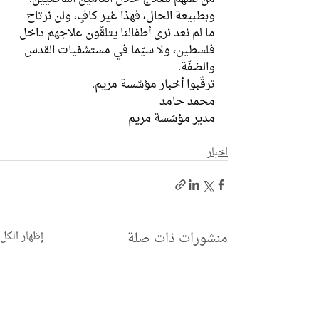
وبطبيعة الحال، فهذا غير كافٍ، ولن نرتاح 
ما لم نعد نرى أطفالنا يتلقّون علاجهم داخل 
فلسطين، ولا سيّما في مستشفيات القدس 
والضفّة.
ترقّبوا أخبار مؤسّسة مريم.
محمد حامد
مدير مؤسّسة مريم
اخبار
منشورات ذات صلة
إظهار الكل