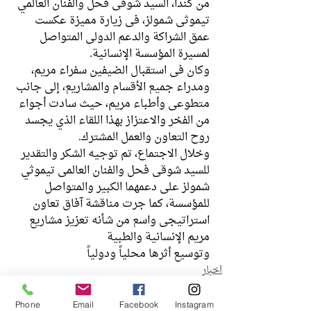
من كندا، السيد شوقي فحل والفنان العالمي 
تيموثي شمولز، في زيارة مميزة عكست 
عمق الشراكة والدعم الدولي المتواصل 
لمسيرة المؤسسة الإنسانية.
وكان في استقبال الضيفين سفراء مريم، 
ومدراء جميع الأقسام والمشاريع، إلى جانب 
متطوعي وأطباء مريم، حيث سادت أجواء 
من الفخر والاعتزاز بهذا اللقاء الذي يجسد 
روح التعاون والعمل المشترك.
وخلال الاجتماع، تم توجيه الشكر والتقدير 
للسيد شوقي فحل والفنان العالمي تيموثي 
شمولز على دعمهما الكبير والمتواصل 
للمؤسسة، كما جرت مناقشة آفاق تعاون 
استراتيجي واسع من شأنه تعزيز مشاريع 
مريم الإنسانية والطبية
وتوسيع أثرها محلياً ودولياً
اخبار
Phone
Email
Facebook
Instagram