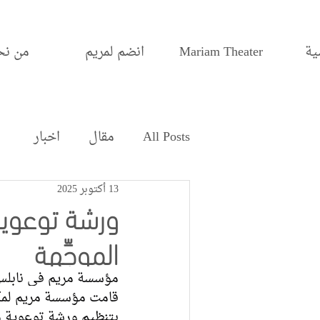
ية
Mariam Theater
انضم لمريم
من نح
All Posts
مقال
اخبار
13 أكتوبر 2025
ورشة توعوي
الموجِّهة
مؤسسة مريم في نابل
قامت مؤسسة مريم لمكافحة
بتنظيم ورشة توعوية متخصصة ضم