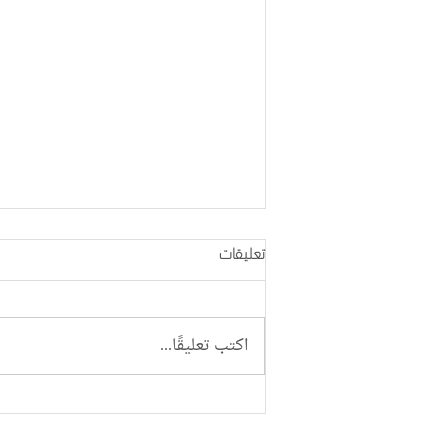
تعليقات
اكتب تعليقًا...
بحضور وطني وثقافي واسع..
مؤسسة مريم تفتتح مسرح ومقهى