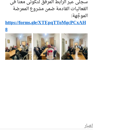
سجلي عبر الرابط المرفق لتكوني معنا في 
الفعاليات القادمة ضمن مشروع الممرضة 
الموجِّهة:
https://forms.gle/XTEpqTToMgcPCxAH
8
اخبار