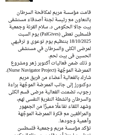
قامت مؤسسة مريم لمكافحة السرطان 
بالتعاون مع رئيسة لجنة أصدقاء مستشفى 
بيت جالا الحكومي د. سلام القرنة وجمعية 
فلسطين تعطي (PalGives) يوم السبت 
18/10/2025 بتنظيم يوم توعوي و ترفيهي 
لمرضى الكلى والسرطان في مستشفى 
الحسين في بيت لحم.
و ذلك ضمن فعاليات أكتوبر زهر ومشروع 
الممرضة الموجِّهة (Nurse Navigator Project).
شارك بالفعالية أعضاء من فريق مريم 
دوكتورز إلى جانب الممرضة الموجِّهة براءة 
رجوب، تضمنت الفعالية مرضى قسم الكلى 
والسرطان وانشطة التفريغ النفسي لهم، 
وشهد اللقاء تفاعلًا مميزًا من الجمهور 
والمرافقين مع فكرة الممرضة الموجِّهة 
وأهمية وجودها.
تؤكد مؤسسة مريم وجمعية فلسطسن 