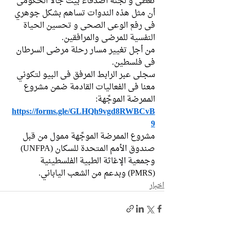
تعطي و لجنة أصدقاء بيت جالا الحكومي 
أن مثل هذه الندوات تساهم بشكل جوهري 
في رفع الوعي الصحي و تحسين الحياة 
النفسية للمرضى والمرافقين.
من أجل تغيير مسار رحلة مرضى السرطان 
في فلسطين.
سجلي عبر الرابط المرفق في البيو لتكوني 
معنا في الفعاليات القادمة ضمن مشروع 
الممرضة الموجِّهة:
https://forms.gle/GLHQh9vgd8RWBCvB
9
مشروع الممرضة الموجِّهة ممول من قبل 
صندوق الأمم المتحدة للسكان (UNFPA) 
وجمعية الإغاثة الطبية الفلسطينية 
(PMRS) وبدعم من الشعب الياباني.
اخبار