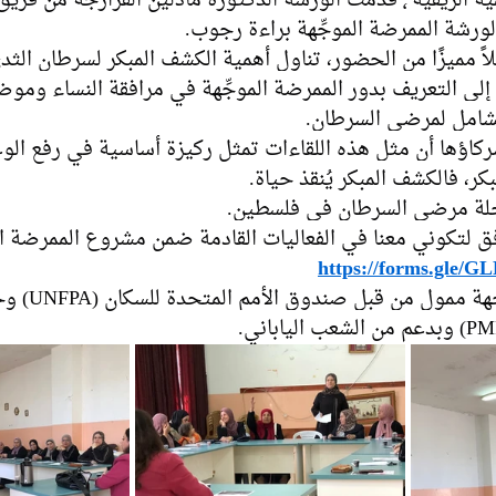
 الفرارجة من فريق مريم دكتورز.
ً مميزًا من الحضور، تناول أهمية الكشف المبكر لسرطان الثد
 إلى التعريف بدور الممرضة الموجِّهة في مرافقة النساء ومو
شامل لمرضى السرطان.
اؤها أن مثل هذه اللقاءات تمثل ركيزة أساسية في رفع ال
ر، فالكشف المبكر يُنقذ حياة.
حلة مرضى السرطان في فلسطين.
ق لتكوني معنا في الفعاليات القادمة ضمن مشروع الممرضة الم
https://forms.gle
مشروع الممرضة المو