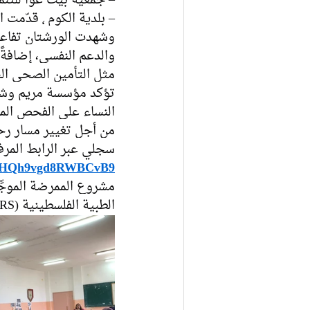
– جمعية بيت عوا للتنمية الريفية ٬ قدّمت الورشة الدكتورة مادلين
– بلدية الكوم ٬ قدّمت الورشة الممرضة الموجِّهة براءة رجوب.
وشهدت الورشتان تفاعلا
والدعم النفسي، إضافةً
مثل التأمين الصحي ال
تؤكد مؤسسة مريم وشرك
النساء على الفحص المبك
من أجل تغيير مسار ر
سجلي عبر الرابط المرف
/GLHQh9vgd8RWBCvB9
الطبية الفلسطينية (PMRS) وبدعم من الشعب الياباني.