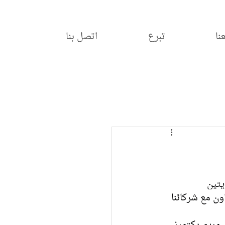
نا
تبرع
اتصل بنا
رشتين توعويتين 
Nurse Navigator Projec، وذلك بالتعاون مع شركائنا 