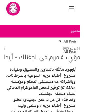
منشور
All Posts
31 يوليو 2025
All Posts
مؤسسة مريم في الجفتلك - أريحا
مقال
اخبار
بجهود مكلّلة بالتعاون والتنسيق، وبقيادة 
مشروع "أطباء مريم" للتوعية بالسرطانات، 
وبالشراكة مع مستشفى المطلع ومؤسسة 
MAP، تمّ توفير فحص الماموغرام المجاني 
لنساء منطقة الجفتلك.
وقد قدّم كل من د. عمر الجنيدي، عضو 
مشروع "أطباء مريم"، وسلمى وليد، 
المتطوّعة في مشروع "العائلة المريمية"، 