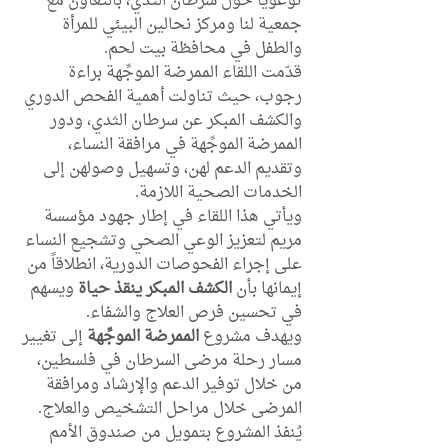
توعوياً حول سرطان الثدي، بالتعاون مع 
جمعية لنا ومركز نحالين البيئي للمرأة 
والطفل في محافظة بيت لحم.
قدّمت اللقاء الممرضة الموجِّهة براءة 
رجوب، حيث تناولت أهمية الفحص الدوري 
والكشف المبكر عن سرطان الثدي، ودور 
الممرضة الموجِّهة في مرافقة النساء، 
وتقديم الدعم لهن، وتسهيل وصولهن إلى 
الخدمات الصحية اللازمة.
ويأتي هذا اللقاء في إطار جهود مؤسسة 
مريم لتعزيز الوعي الصحي وتشجيع النساء 
على إجراء الفحوصات الدورية، انطلاقاً من 
إيمانها بأن 
الكشف المبكر ينقذ حياة
 ويسهم 
في تحسين فرص العلاج والشفاء.
ويهدف مشروع 
الممرضة الموجِّهة
 إلى تغيير 
مسار رحلة مرضى السرطان في فلسطين، 
من خلال توفير الدعم والإرشاد ومرافقة 
المرضى خلال مراحل التشخيص والعلاج.
يُنفذ المشروع بتمويل من صندوق الأمم 