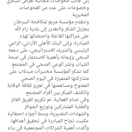
إلى جانب فحوصات مجانية لمرض السكري 
وخصومات على عدد من الفحوصات 
المخبرية.
وتتقدم مؤسسة مريم لمكافحة السرطان 
بجزيل الشكر والتقدير إلى بلدية رام الله 
على شراكتها الفاعلة واحتضانها لهذه 
المبادرة، وإلى البنك الأهلي الأردني، الراعي 
الرئيسي والشريك الاستراتيجي، على دعمه 
السخي وإيمانه بأهمية الاستثمار في صحة 
الشباب ونشر الوعي الصحي في المجتمع. 
كما تشكر المؤسسة مختبرات ميدلاب على 
مشاركتها المتميزة في اليوم الصحي 
المفتوح ومساهمتها في تعزيز ثقافة الوقاية 
والكشف المبكر بين أفراد المجتمع.
وفي ختام الفعالية، تم تكريم الفريق الفائز 
والطلبة المشاركين وتوزيع الجوائز 
والشهادات التقديرية، وسط أجواء احتفالية 
عكست نجاح المبادرة في تحقيق أهدافها، 
وأكدت أهمية الشراكات المجتمعية في بناء 