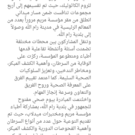
للروم الكاثوليك، حيث تم تقسيمهم إلى أربع 
مجموعات تنافست ضمن مسار ميداني 
انطلق من مقر مؤسسة مريم مروراً بعدد من 
المعالم الرئيسية في مدينة رام الله وصولاً 
إلى بلدية رام الله.
وتنقل المشاركون بين محطات مختلفة 
تضمنت أسئلة وأنشطة تفاعلية قدمها 
أطباء ومتطوعو المؤسسة، ركزت على 
الوقاية من السرطان، وأهمية الكشف المبكر، 
ومخاطر التدخين، وتعزيز السلوكيات 
الصحية السليمة. كما اعتمد تقييم الفرق 
على المعرفة الصحية وروح الفريق 
والتعاون وسرعة إنجاز المهام.
واختُتمت المبادرة بيوم صحي مفتوح 
للجمهور في بلدية رام الله، بمشاركة أطباء 
مؤسسة مريم ومختبرات ميدلاب، حيث تم 
تقديم التوعية حول عدد من أنواع السرطان 
وأهمية الفحوصات الدورية والكشف المبكر، 