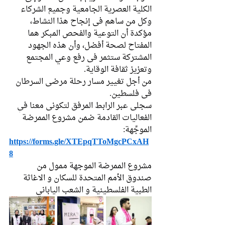
الكلية العصرية الجامعية وجميع الشركاء 
وكل من ساهم في إنجاح هذا النشاط، 
مؤكدة أن التوعية والفحص المبكر هما 
المفتاح لصحة أفضل، وأن هذه الجهود 
المشتركة ستثمر في رفع وعي المجتمع 
وتعزيز ثقافة الوقاية.
من أجل تغيير مسار رحلة مرضى السرطان 
في فلسطين.
سجلي عبر الرابط المرفق لتكوني معنا في 
الفعاليات القادمة ضمن مشروع الممرضة 
الموجِّهة:
https://forms.gle/XTEpqTToMgcPCxAH
8
مشروع الممرضة الموجهة ممول من 
صندوق الأمم المتحدة للسكان و الاغاثة 
الطبية الفلسطينية و الشعب الياباني