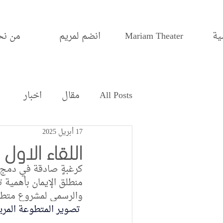
ية
Mariam Theater
انضم لمريم
من نح
All Posts
مقال
اخبار
17 أبريل 2025
اللقاء الاول
كرغبةٍ صادقة في دمج 
منطلق الإيمان بأهمية تع
والرسمي لمشروع متطوعي
 تصوير المتطوعة المريم