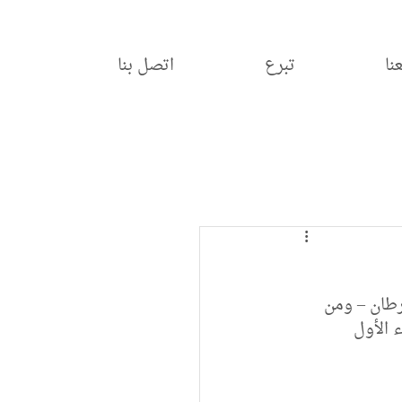
نا
تبرع
اتصل بنا
طان – ومن 
 الأول 